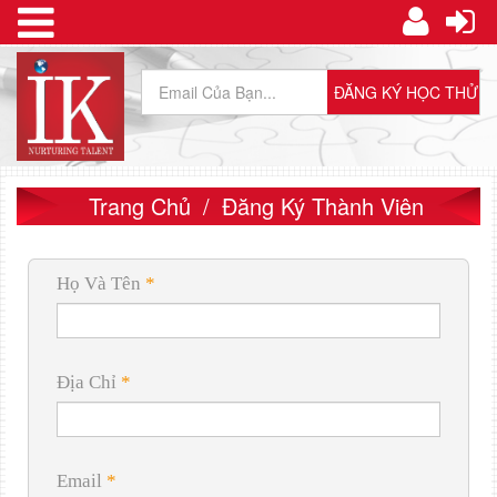
Trang Chủ
Đăng Ký Thành Viên
Họ Và Tên
*
Địa Chỉ
*
Email
*