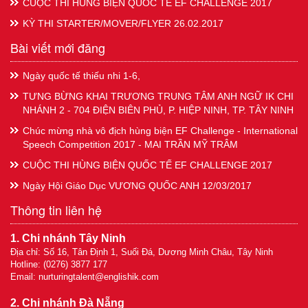
CUỘC THI HÙNG BIỆN QUỐC TẾ EF CHALLENGE 2017
KỲ THI STARTER/MOVER/FLYER 26.02.2017
Bài viết mới đăng
Ngày quốc tế thiếu nhi 1-6,
TƯNG BỪNG KHAI TRƯƠNG TRUNG TÂM ANH NGỮ IK CHI
NHÁNH 2 - 704 ĐIỆN BIÊN PHỦ, P. HIỆP NINH, TP. TÂY NINH
Chúc mừng nhà vô địch hùng biện EF Challenge - International
Speech Competition 2017 - MAI TRẦN MỸ TRÂM
CUỘC THI HÙNG BIỆN QUỐC TẾ EF CHALLENGE 2017
Ngày Hội Giáo Dục VƯƠNG QUỐC ANH 12/03/2017
Thông tin liên hệ
1. Chi nhánh Tây Ninh
Địa chỉ: Số 16, Tân Định 1, Suối Đá, Dương Minh Châu, Tây Ninh
Hotline: (0276) 3877 177
Email:
nurturingtalent@englishik.com
2. Chi nhánh Đà Nẵng