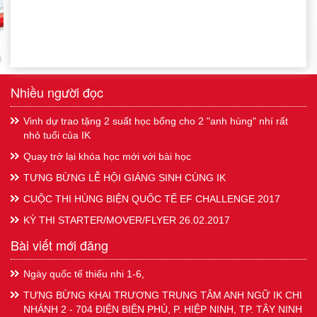
Nhiều người đọc
Vinh dự trao tặng 2 suất học bổng cho 2 "anh hùng" nhí rất
nhỏ tuổi của IK
Quay trở lại khóa học mới với bài học
TƯNG BỪNG LỄ HỘI GIÁNG SINH CÙNG IK
CUỘC THI HÙNG BIỆN QUỐC TẾ EF CHALLENGE 2017
KỲ THI STARTER/MOVER/FLYER 26.02.2017
Bài viết mới đăng
Ngày quốc tế thiếu nhi 1-6,
TƯNG BỪNG KHAI TRƯƠNG TRUNG TÂM ANH NGỮ IK CHI
NHÁNH 2 - 704 ĐIỆN BIÊN PHỦ, P. HIỆP NINH, TP. TÂY NINH