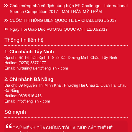
Chúc mừng nhà vô địch hùng biện EF Challenge - International
Speech Competition 2017 - MAI TRẦN MỸ TRÂM
CUỘC THI HÙNG BIỆN QUỐC TẾ EF CHALLENGE 2017
Ngày Hội Giáo Dục VƯƠNG QUỐC ANH 12/03/2017
Thông tin liên hệ
1. Chi nhánh Tây Ninh
Địa chỉ: Số 16, Tân Định 1, Suối Đá, Dương Minh Châu, Tây Ninh
Hotline: (0276) 3877 177
Email:
nurturingtalent@englishik.com
2. Chi nhánh Đà Nẵng
Địa chỉ: 89 Nguyễn Thị Minh Khai, Phường Hải Châu 1, Quận Hải Châu,
Đà Nẵng
Hotline: 0898 916 416
Email:
info@englishik.com
Sứ mệnh
" SỨ MỆNH CỦA CHÚNG TÔI LÀ GIÚP CÁC THẾ HỆ