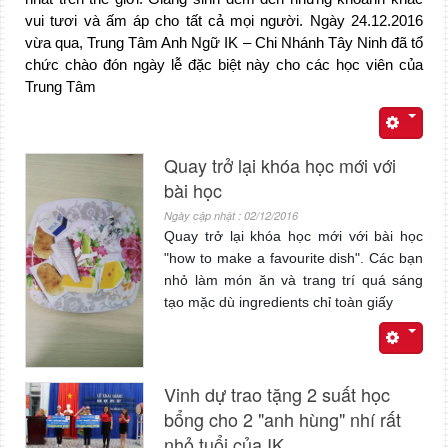
vui tươi và ấm áp cho tất cả mọi người. Ngày 24.12.2016
vừa qua, Trung Tâm Anh Ngữ IK – Chi Nhánh Tây Ninh đã tổ
chức chào đón ngày lễ đặc biệt này cho các học viên của
Trung Tâm
Quay trở lại khóa học mới với
bài học
Ngày cập nhật : 02/12/2016
Quay trở lại khóa học mới với bài học
"how to make a favourite dish". Các bạn
nhỏ làm món ăn và trang trí quá sáng
tạo mặc dù ingredients chỉ toàn giấy
Vinh dự trao tặng 2 suất học
bổng cho 2 "anh hùng" nhí rất
nhỏ tuổi của IK