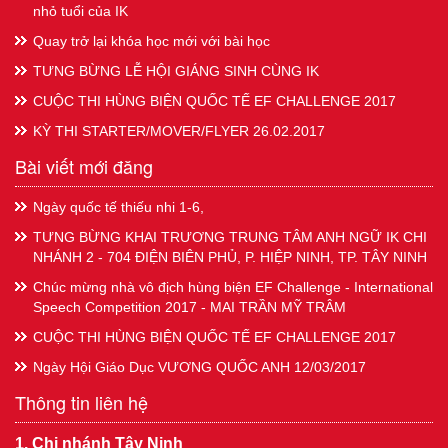
nhỏ tuổi của IK
Quay trở lại khóa học mới với bài học
TƯNG BỪNG LỄ HỘI GIÁNG SINH CÙNG IK
CUỘC THI HÙNG BIỆN QUỐC TẾ EF CHALLENGE 2017
KỲ THI STARTER/MOVER/FLYER 26.02.2017
Bài viết mới đăng
Ngày quốc tế thiếu nhi 1-6,
TƯNG BỪNG KHAI TRƯƠNG TRUNG TÂM ANH NGỮ IK CHI
NHÁNH 2 - 704 ĐIỆN BIÊN PHỦ, P. HIỆP NINH, TP. TÂY NINH
Chúc mừng nhà vô địch hùng biện EF Challenge - International
Speech Competition 2017 - MAI TRẦN MỸ TRÂM
CUỘC THI HÙNG BIỆN QUỐC TẾ EF CHALLENGE 2017
Ngày Hội Giáo Dục VƯƠNG QUỐC ANH 12/03/2017
Thông tin liên hệ
1. Chi nhánh Tây Ninh