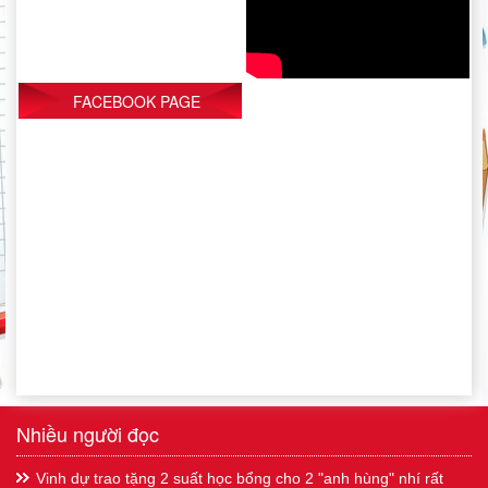
FACEBOOK PAGE
Nhiều người đọc
Vinh dự trao tặng 2 suất học bổng cho 2 "anh hùng" nhí rất