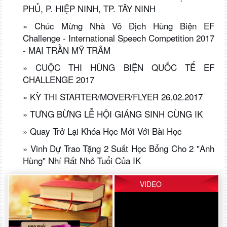
PHỦ, P. HIỆP NINH, TP. TÂY NINH
»
Chúc Mừng Nhà Vô Địch Hùng Biện EF
Challenge - International Speech Competition 2017
- MAI TRẦN MỸ TRÂM
»
CUỘC THI HÙNG BIỆN QUỐC TẾ EF
CHALLENGE 2017
»
KỲ THI STARTER/MOVER/FLYER 26.02.2017
»
TƯNG BỪNG LỄ HỘI GIÁNG SINH CÙNG IK
»
Quay Trở Lại Khóa Học Mới Với Bài Học
»
Vinh Dự Trao Tặng 2 Suất Học Bổng Cho 2 "anh
Hùng" Nhí Rất Nhỏ Tuổi Của IK
VIDEO