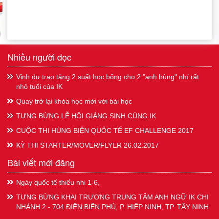
Nhiều người đọc
Vinh dự trao tặng 2 suất học bổng cho 2 "anh hùng" nhí rất
nhỏ tuổi của IK
Quay trở lại khóa học mới với bài học
TƯNG BỪNG LỄ HỘI GIÁNG SINH CÙNG IK
CUỘC THI HÙNG BIỆN QUỐC TẾ EF CHALLENGE 2017
KỲ THI STARTER/MOVER/FLYER 26.02.2017
Bài viết mới đăng
Ngày quốc tế thiếu nhi 1-6,
TƯNG BỪNG KHAI TRƯƠNG TRUNG TÂM ANH NGỮ IK CHI
NHÁNH 2 - 704 ĐIỆN BIÊN PHỦ, P. HIỆP NINH, TP. TÂY NINH