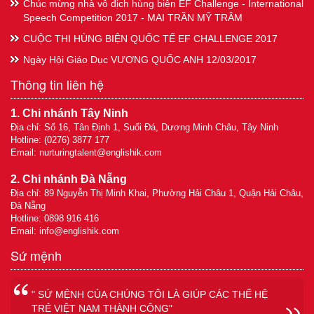
Chúc mừng nhà vô địch hùng biện EF Challenge - International
Speech Competition 2017 - MAI TRẦN MỸ TRÂM
CUỘC THI HÙNG BIỆN QUỐC TẾ EF CHALLENGE 2017
Ngày Hội Giáo Dục VƯƠNG QUỐC ANH 12/03/2017
Thông tin liên hệ
1. Chi nhánh Tây Ninh
Địa chỉ: Số 16, Tân Định 1, Suối Đá, Dương Minh Châu, Tây Ninh
Hotline: (0276) 3877 177
Email:
nurturingtalent@englishik.com
2. Chi nhánh Đà Nẵng
Địa chỉ: 89 Nguyễn Thị Minh Khai, Phường Hải Châu 1, Quận Hải Châu,
Đà Nẵng
Hotline: 0898 916 416
Email:
info@englishik.com
Sứ mệnh
" SỨ MỆNH CỦA CHÚNG TÔI LÀ GIÚP CÁC THẾ HỆ
TRẺ VIỆT NAM THÀNH CÔNG"