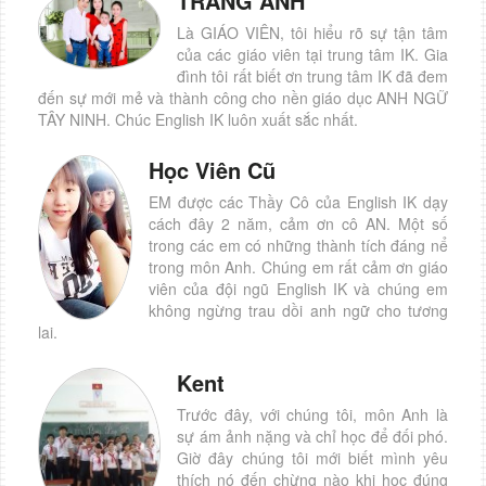
TRANG ANH
Là GIÁO VIÊN, tôi hiểu rõ sự tận tâm
của các giáo viên tại trung tâm IK. Gia
đình tôi rất biết ơn trung tâm IK đã đem
đến sự mới mẻ và thành công cho nền giáo dục ANH NGỮ
TÂY NINH. Chúc English IK luôn xuất sắc nhất.
Học Viên Cũ
EM được các Thầy Cô của English IK dạy
cách đây 2 năm, cảm ơn cô AN. Một số
trong các em có những thành tích đáng nể
trong môn Anh. Chúng em rất cảm ơn giáo
viên của đội ngũ English IK và chúng em
không ngừng trau dồi anh ngữ cho tương
lai.
Kent
Trước đây, với chúng tôi, môn Anh là
sự ám ảnh nặng và chỉ học để đối phó.
Giờ đây chúng tôi mới biết mình yêu
thích nó đến chừng nào khi học đúng