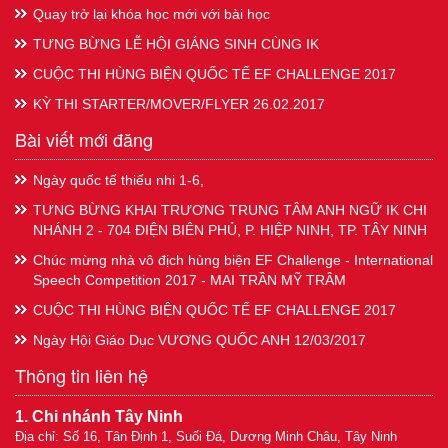
Quay trở lại khóa học mới với bài học
TƯNG BỪNG LỄ HỘI GIÁNG SINH CÙNG IK
CUỘC THI HÙNG BIỆN QUỐC TẾ EF CHALLENGE 2017
KỲ THI STARTER/MOVER/FLYER 26.02.2017
Bài viết mới đăng
Ngày quốc tế thiếu nhi 1-6,
TƯNG BỪNG KHAI TRƯƠNG TRUNG TÂM ANH NGỮ IK CHI
NHÁNH 2 - 704 ĐIỆN BIÊN PHỦ, P. HIỆP NINH, TP. TÂY NINH
Chúc mừng nhà vô địch hùng biện EF Challenge - International
Speech Competition 2017 - MAI TRẦN MỸ TRÂM
CUỘC THI HÙNG BIỆN QUỐC TẾ EF CHALLENGE 2017
Ngày Hội Giáo Dục VƯƠNG QUỐC ANH 12/03/2017
Thông tin liên hệ
1. Chi nhánh Tây Ninh
Địa chỉ: Số 16, Tân Định 1, Suối Đá, Dương Minh Châu, Tây Ninh