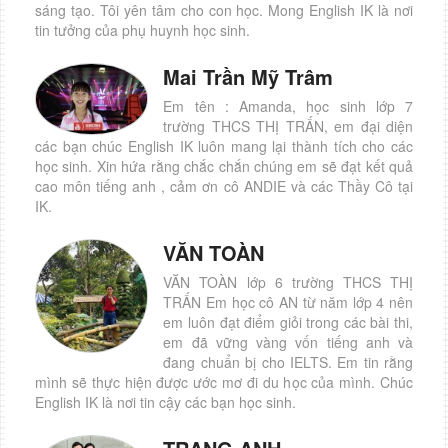
sáng tạo. Tôi yên tâm cho con học. Mong English IK là nơi
tin tưởng của phụ huynh học sinh.
Mai Trần Mỹ Trâm
Em tên : Amanda, học sinh lớp 7
trường THCS THỊ TRẤN, em đại diện
các bạn chúc English IK luôn mang lại thành tích cho các
học sinh. Xin hứa rằng chắc chắn chúng em sẽ đạt kết quả
cao môn tiếng anh , cảm ơn cô ANDIE và các Thầy Cô tại
IK.
VĂN TOÀN
VĂN TOÀN lớp 6 trường THCS THỊ
TRẤN Em học cô AN từ năm lớp 4 nên
em luôn đạt điểm giỏi trong các bài thi,
em đã vững vàng vốn tiếng anh và
đang chuẩn bị cho IELTS. Em tin rằng
mình sẽ thực hiện được ước mơ đi du học của mình. Chúc
English IK là nơi tin cậy các bạn học sinh.