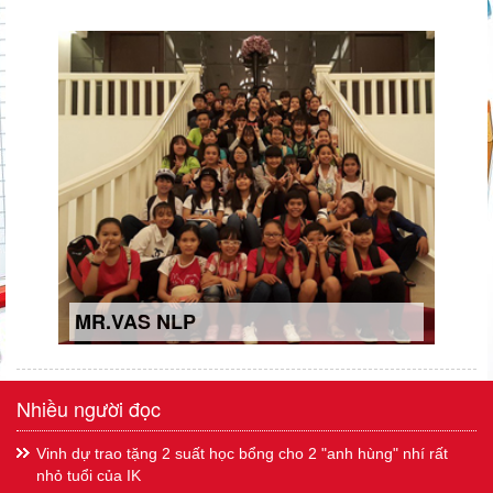
MR.VAS NLP
Nhiều người đọc
Vinh dự trao tặng 2 suất học bổng cho 2 "anh hùng" nhí rất
nhỏ tuổi của IK