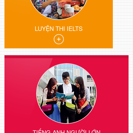
LUYỆN THI IELTS
TIẾNG ANH NGƯỜI LỚN