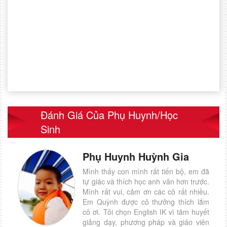
Đánh Giá Của Phụ Huynh/học
Sinh
Phụ Huynh Huỳnh Gia
Mình thấy con mình rất tiến bộ, em đã
tự giác và thích học anh văn hơn trước.
Mình rất vui, cảm ơn các cô rất nhiều.
Em Quỳnh được cô thưởng thích lắm
cô ơi. Tôi chọn English IK vì tâm huyết
giảng dạy, phương pháp và giáo viên