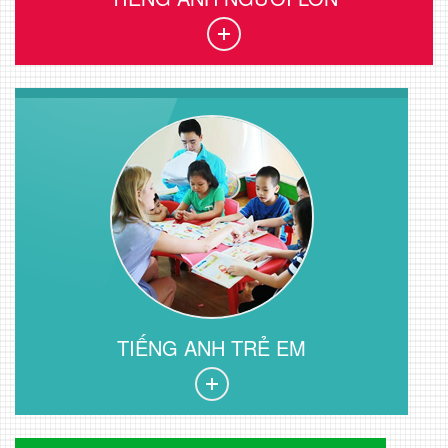
TIẾNG ANH TRẺ EM