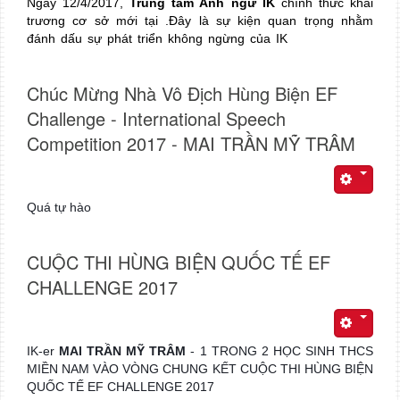
Ngày 12/4/2017,
Trung tâm Anh ngữ IK
chính thức khai
trương cơ sở mới tại .Đây là sự kiện quan trọng nhằm
đánh dấu sự phát triển không ngừng của IK
Chúc Mừng Nhà Vô Địch Hùng Biện EF
Challenge - International Speech
Competition 2017 - MAI TRẦN MỸ TRÂM
Quá tự hào
CUỘC THI HÙNG BIỆN QUỐC TẾ EF
CHALLENGE 2017
IK-er
MAI TRẦN MỸ TRÂM
- 1 TRONG 2 HỌC SINH THCS
MIỀN NAM VÀO VÒNG CHUNG KẾT CUỘC THI HÙNG BIỆN
QUỐC TẾ EF CHALLENGE 2017